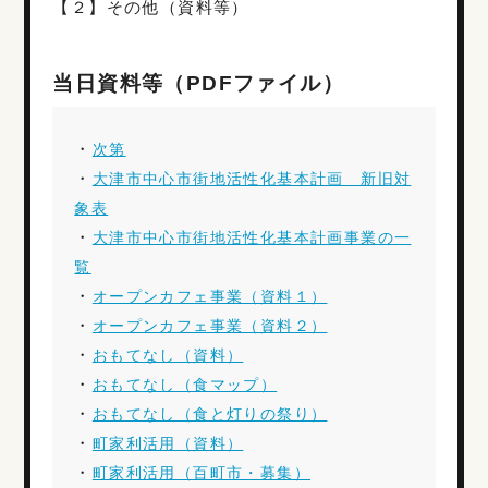
【２】その他（資料等）
当日資料等（PDFファイル）
・
次第
・
大津市中心市街地活性化基本計画 新旧対
象表
・
大津市中心市街地活性化基本計画事業の一
覧
・
オープンカフェ事業（資料１）
・
オープンカフェ事業（資料２）
・
おもてなし（資料）
・
おもてなし（食マップ）
・
おもてなし（食と灯りの祭り）
・
町家利活用（資料）
・
町家利活用（百町市・募集）