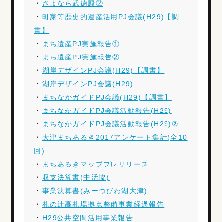
・
さよなら武徳殿②
・
町家等歴史的遺産活用PJ会議(H29)【調
書】
・
まち遺産PJ実施報告①
・
まち遺産PJ実施報告②
・
湖岸デザインPJ会議(H29)【調書】
・
湖岸デザインPJ会議(H29)
・
まちなかガイドPJ会議(H29)【調書】
・
まちなかガイドPJ会議活動報告(H29)
・
まちなかガイドPJ会議活動報告(H29)②
・
大津まちあるき2017アンケート集計(全10
回)
・
まちあるきマッププレリリース
・
収支決算書(中活協)
・
事業決算書(みーつびわ湖大津)
・
札の辻高札場拠点整備事業経過報告
・
H29公共空間活用事業報告