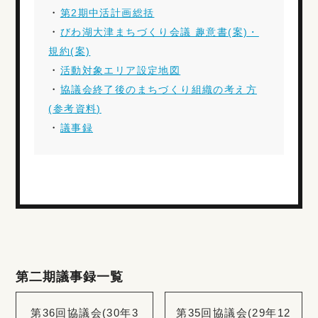
・
第2期中活計画総括
・
びわ湖大津まちづくり会議 趣意書(案)・
規約(案)
・
活動対象エリア設定地図
・
協議会終了後のまちづくり組織の考え方
(参考資料)
・
議事録
第二期議事録一覧
第36回協議会(30年3
第35回協議会(29年12