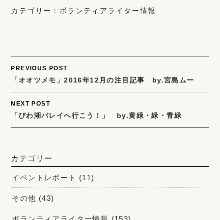
カテゴリー：
ボランティアライター情報
Post
PREVIOUS POST
「オオツメモ」2016年12月の注目記事 by.宮島ムー
navigation
NEXT POST
「びわ湖バレイへ行こう！」 by.黄緑・緑・青緑
カテゴリー
イベントレポート
(11)
その他
(43)
ボランティアライター情報
(153)