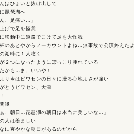
んはひょいと抜け出して
に琵琶湖へ
ん、足痛い…」
上げで足を怪我
に移動中に道路でこけて足を大怪我
杯のあとやからノーカウントよね…無事故で公演終えた
の湖畔に１人呟く
が２つになったようにぽっこり腫れている
たかも…ま、いいや！
より今はビワセンの日々に浸る心地よさが強い
がとうビワセン、大津
！
間後
ぁ、朝日…琵琶湖の朝日は本当に美しいな…」
の人は羨ましい
なに爽やかな朝日があるのだから