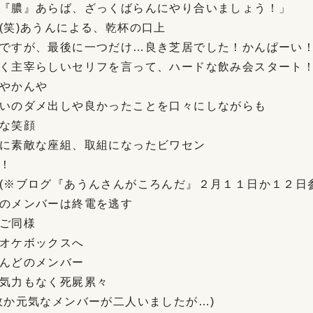
『膿』あらば、ざっくばらんにやり合いましょう！」
(笑)あうんによる、乾杯の口上
ですが、最後に一つだけ…良き芝居でした！かんぱーい
く主宰らしいセリフを言って、ハードな飲み会スタート
やかんや
いのダメ出しや良かったことを口々にしながらも
な笑顔
に素敵な座組、取組になったビワセン
！
(※ブログ『あうんさんがころんだ』２月１１日か１２日
のメンバーは終電を逃す
ご同様
オケボックスへ
んどのメンバー
気力もなく死屍累々
故か元気なメンバーが二人いましたが…)