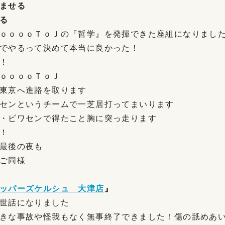
ませる
る
ｏｏｏｏＴｏＪの『哲学』を発揮できた座組になりまし
でやるって決めて本当に良かった！
！
ｏｏｏｏＴｏＪ
東京へ進路を取ります
センというチームで一芝居打ってまいります
・ビワセンで得たこと胸に突っ走ります
！
最後の夜も
ご同様
ッパーズケルシュ 大津店
』
世話になりました
きな事故や怪我もなく無事終了できました！傷の舐めあ