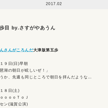
2017.02
歩目 by.さすがやあうん
んさんがころんだ
大津版第五歩
１９日(日)早朝
琶湖の朝日が眩しいぜ！」
うか、先週も同じところで朝日を拝んだような…
１８日(土)
ｏｏｏｏＴｏＪ
セン(滋賀公演)