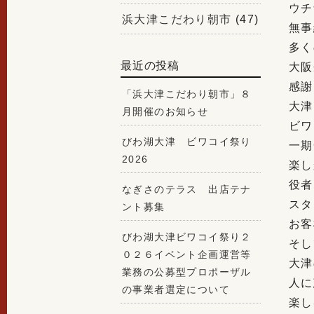
ウチ
浜大津こだわり朝市
(47)
無事
多く
最近の投稿
大阪
感謝
「浜大津こだわり朝市」８
大津
月開催のお知らせ
ビワ
びわ湖大津 ビワコイ祭り
一期
2026
楽し
役者
なぎさのテラス 出店テナ
スタ
ント募集
お客
びわ湖大津ビワコイ祭り２
そし
０２６イベント企画運営等
大津
業務の公募型プロポーザル
人に
の事業者選定について
楽し