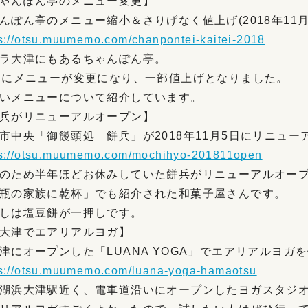
ゃんぽん亭のメニュー変更】
んぽん亭のメニュー縮小＆さりげなく値上げ(2018年11月
s://otsu.muumemo.com/chanpontei-kaitei-2018
ラ大津にもあるちゃんぽん亭。
月にメニューが変更になり、一部値上げとなりました。
いメニューについて紹介しています。
兵がリニューアルオープン】
市中央「御饅頭処 餅兵」が2018年11月5日にリニュー
ps://otsu.muumemo.com/mochihyo-201811open
のため半年ほどお休みしていた餅兵がリニューアルオー
瓶の家族に乾杯」でも紹介された和菓子屋さんです。
しは塩豆餅が一押しです。
大津でエアリアルヨガ】
津にオープンした「LUANA YOGA」でエアリアルヨガ
ps://otsu.muumemo.com/luana-yoga-hamaotsu
湖浜大津駅近く、電車道沿いにオープンしたヨガスタジ