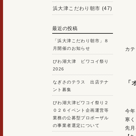
浜大津こだわり朝市
(47)
最近の投稿
「浜大津こだわり朝市」８
月開催のお知らせ
カテ
びわ湖大津 ビワコイ祭り
2026
なぎさのテラス 出店テナ
「
ント募集
びわ湖大津ビワコイ祭り２
０２６イベント企画運営等
今年
業務の公募型プロポーザル
寒く
の事業者選定について
先月