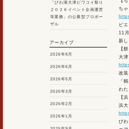
【ち
「びわ湖大津ビワコイ祭り
ちゃ
２０２６イベント企画運営
http
等業務」の公募型プロポー
ザル
ビエ
11
新し
アーカイブ
【餅
2026年8月
大津
htt
2026年6月
改装
2026年5月
「鶴
わた
2026年3月
【浜
2026年2月
浜大
htt
2026年1月
びわ
2025年9月