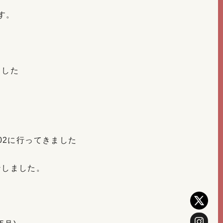
す。
。
ました
n02に行ってきました
ンしました。