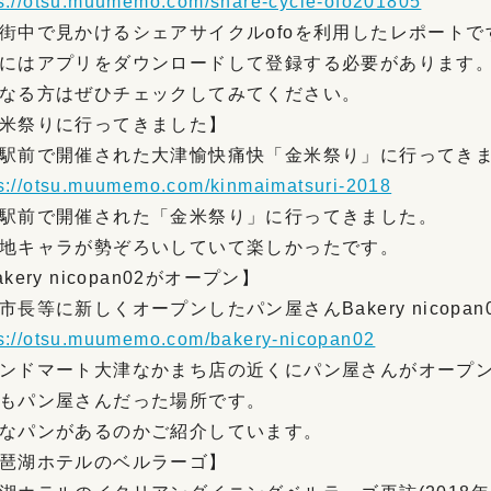
ps://otsu.muumemo.com/share-cycle-ofo201805
街中で見かけるシェアサイクルofoを利用したレポートで
にはアプリをダウンロードして登録する必要があります
なる方はぜひチェックしてみてください。
米祭りに行ってきました】
駅前で開催された大津愉快痛快「金米祭り」に行ってき
ps://otsu.muumemo.com/kinmaimatsuri-2018
駅前で開催された「金米祭り」に行ってきました。
地キャラが勢ぞろいしていて楽しかったです。
kery nicopan02がオープン】
市長等に新しくオープンしたパン屋さんBakery nicopa
ps://otsu.muumemo.com/bakery-nicopan02
ンドマート大津なかまち店の近くにパン屋さんがオープ
もパン屋さんだった場所です。
なパンがあるのかご紹介しています。
琶湖ホテルのベルラーゴ】