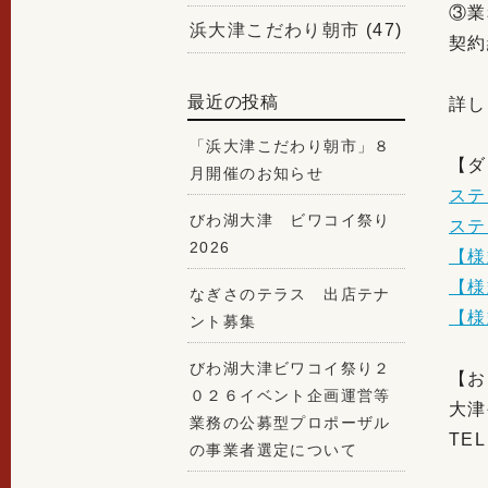
③業
浜大津こだわり朝市
(47)
契約
最近の投稿
詳し
「浜大津こだわり朝市」８
【ダ
月開催のお知らせ
ステ
びわ湖大津 ビワコイ祭り
ステ
2026
【様
【様
なぎさのテラス 出店テナ
【様
ント募集
びわ湖大津ビワコイ祭り２
【お
０２６イベント企画運営等
大津
業務の公募型プロポーザル
TEL
の事業者選定について