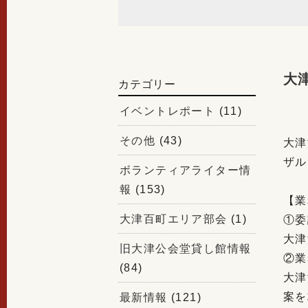
大
カテゴリー
イベントレポート
(11)
その他
(43)
大津
ザル
ボランティアライター情
報
(153)
【業
大津百町エリア部会
(1)
①委
大津
旧大津公会堂貸し館情報
②業
(84)
大津
案を
最新情報
(121)