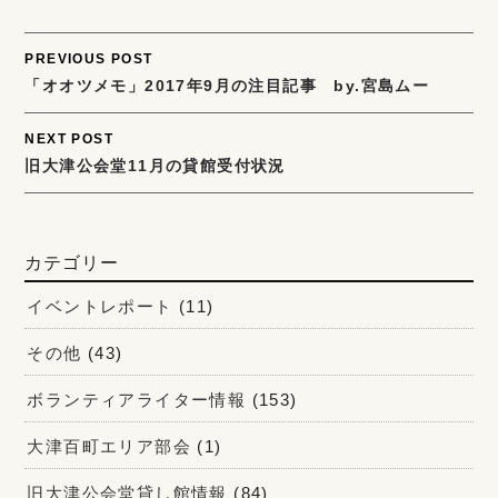
Post
PREVIOUS POST
「オオツメモ」2017年9月の注目記事 by.宮島ムー
navigation
NEXT POST
旧大津公会堂11月の貸館受付状況
カテゴリー
イベントレポート
(11)
その他
(43)
ボランティアライター情報
(153)
大津百町エリア部会
(1)
旧大津公会堂貸し館情報
(84)