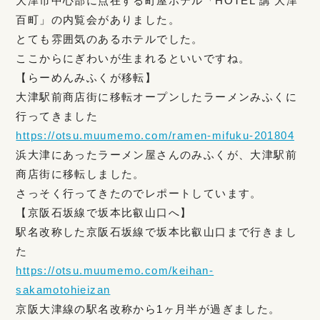
大津市中心部に点在する町屋ホテル「HOTEL 講 大津
百町」の内覧会がありました。
とても雰囲気のあるホテルでした。
ここからにぎわいが生まれるといいですね。
【らーめんみふくが移転】
大津駅前商店街に移転オープンしたラーメンみふくに
行ってきました
https://otsu.muumemo.com/ramen-mifuku-201804
浜大津にあったラーメン屋さんのみふくが、大津駅前
商店街に移転しました。
さっそく行ってきたのでレポートしています。
【京阪石坂線で坂本比叡山口へ】
駅名改称した京阪石坂線で坂本比叡山口まで行きまし
た
https://otsu.muumemo.com/keihan-
sakamotohieizan
京阪大津線の駅名改称から1ヶ月半が過ぎました。