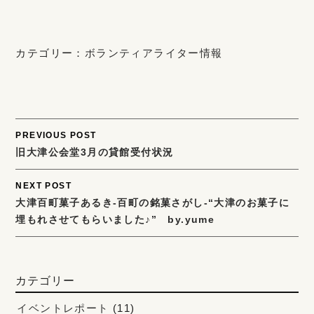
カテゴリー：
ボランティアライター情報
Post
PREVIOUS POST
旧大津公会堂3月の貸館受付状況
navigation
NEXT POST
大津百町菓子あるき-百町の銘菓さがし-“大津のお菓子に
埋もれさせてもらいました♪” by.yume
カテゴリー
イベントレポート
(11)