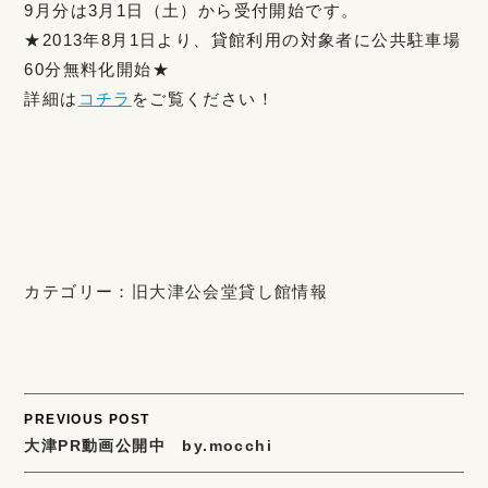
9月分は3月1日（土）から受付開始です。
★2013年8月1日より、貸館利用の対象者に公共駐車場
60分無料化開始★
詳細は
コチラ
をご覧ください！
カテゴリー：
旧大津公会堂貸し館情報
Post
PREVIOUS POST
大津PR動画公開中 by.mocchi
navigation