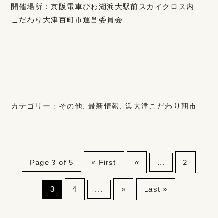
開催場所：京阪電車びわ湖浜大駅前スカイクロス内
こだわり大津百町市運営委員会
カテゴリー：
その他
,
最新情報
,
浜大津こだわり朝市
Page 3 of 5
« First
«
...
2
3
4
...
»
Last »