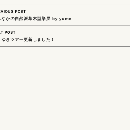
ost
EVIOUS POST
なかの自然派草木型染展 by.yume
avigation
XT POST
りゆきツアー更新しました！