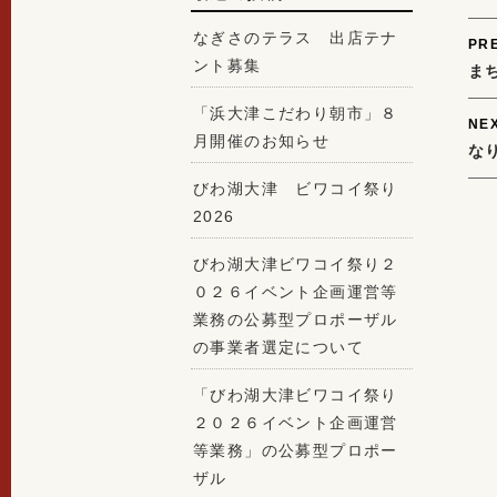
なぎさのテラス 出店テナ
P
PR
ント募集
まち
n
「浜大津こだわり朝市」８
NE
月開催のお知らせ
な
びわ湖大津 ビワコイ祭り
2026
びわ湖大津ビワコイ祭り２
０２６イベント企画運営等
業務の公募型プロポーザル
の事業者選定について
「びわ湖大津ビワコイ祭り
２０２６イベント企画運営
等業務」の公募型プロポー
ザル