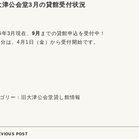
大津公会堂3月の貸館受付状況
16年3月現在、
9月
までの貸館申込を受付中！
月分は、4月1日（金）から受付開始です。
ゴリー：
旧大津公会堂貸し館情報
ost
EVIOUS POST