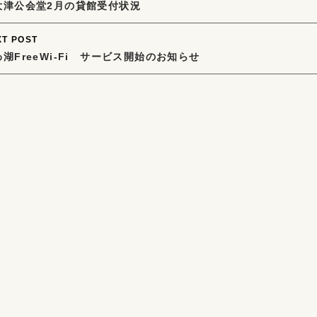
大津公会堂2月の貸館受付状況
avigation
XT POST
湖FreeWi-Fi サービス開始のお知らせ