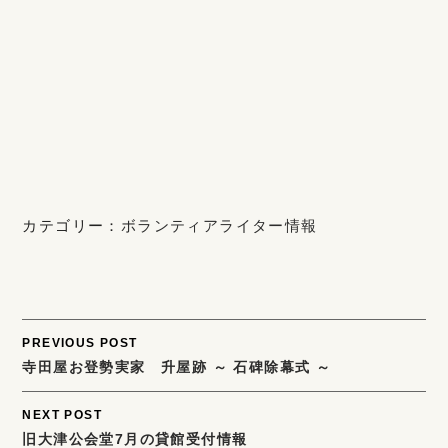
カテゴリー：
ボランティアライター情報
Post
PREVIOUS POST
寺田屋お登勢実家 升屋跡 ～ 石碑除幕式 ～
navigation
NEXT POST
旧大津公会堂7月の貸館受付情報