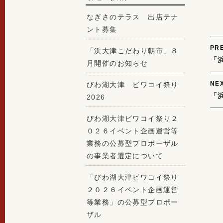
なぎさのテラス 出店テナ
ント募集
P
PR
「浜大津こだわり朝市」８
「
n
月開催のお知らせ
NE
びわ湖大津 ビワコイ祭り
「
2026
びわ湖大津ビワコイ祭り２
０２６イベント企画運営等
業務の公募型プロポーザル
の事業者選定について
「びわ湖大津ビワコイ祭り
２０２６イベント企画運営
等業務」の公募型プロポー
ザル