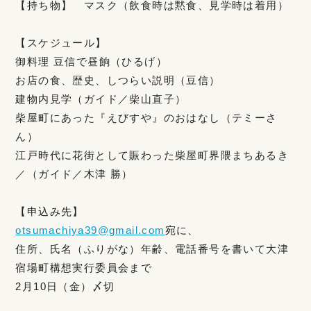
【持ち物】 マスク（飲食時は黙食、見学時は着用）
【スケジュール】
御料理 豆信で昼餉（ひるげ）
お店の食、歴史、しつらい説明（豆信）
建物内見学（ガイド／柴山直子）
柴屋町にあった『えびすや』のおはなし（テミーさ
ん）
江戸時代に花街として賑わった柴屋町界隈まちあるき
／（ガイド／木津 勝）
【申込み先】
otsumachiya39@gmail.com
宛に、
住所、氏名（ふりがな）年齢、電話番号を書いて大津
宿場町構想実行委員会まで
2月10日（金）〆切