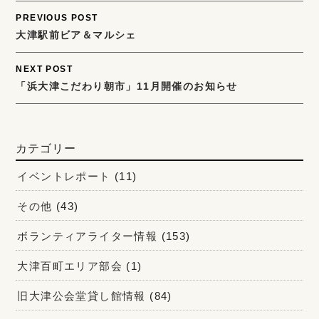
Post
PREVIOUS POST
大津駅前ビア＆マルシェ
navigation
NEXT POST
「浜大津こだわり朝市」11月開催のお知らせ
カテゴリー
イベントレポート
(11)
その他
(43)
ボランティアライター情報
(153)
大津百町エリア部会
(1)
旧大津公会堂貸し館情報
(84)