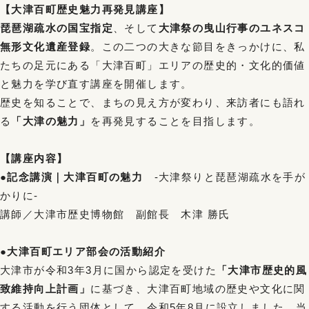
【大津百町歴史魅力再発見講座】
琵琶湖疏水の国宝指定
、そして
大津祭の曳山行事のユネスコ
無形文化遺産登録
。この二つの大きな節目をきっかけに、私
たちの足元にある「大津百町」エリアの歴史的・文化的価値
と魅力を学び直す講座を開催します。
歴史を知ることで、まちの見え方が変わり、来訪者にも語れ
る
「大津の魅力」
を再発見することを目指します。
【講座内容】
●記念講演｜大津百町の魅力
-大津祭りと琵琶湖疏水を手が
かりに-
講師／大津市歴史博物館 副館長 木津 勝氏
●大津百町エリア部会の活動紹介
大津市が令和3年3月に国から認定を受けた
「大津市歴史的風
致維持向上計画」
に基づき、大津百町地域の歴史や文化に関
する活動を行う団体として、令和5年8月に設立しました。当