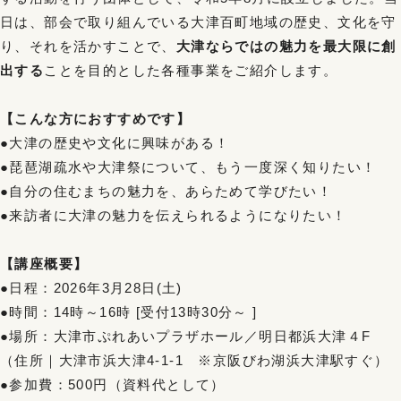
日は、部会で取り組んでいる大津百町地域の歴史、文化を守
り、それを活かすことで、
大津ならではの魅力を最大限に創
出する
ことを目的とした各種事業をご紹介します。
【こんな方におすすめです】
●大津の歴史や文化に興味がある！
●琵琶湖疏水や大津祭について、もう一度深く知りたい！
●自分の住むまちの魅力を、あらためて学びたい！
●来訪者に大津の魅力を伝えられるようになりたい！
【講座概要】
●日程：2026年3月28日(土)
●時間：14時～16時 [受付13時30分～ ]
●場所：大津市ぷれあいプラザホール／明日都浜大津４F
（住所｜大津市浜大津4-1-1 ※京阪びわ湖浜大津駅すぐ）
●参加費：500円（資料代として）