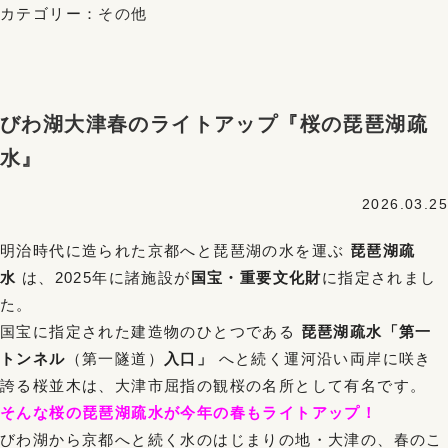
カテゴリー：
その他
びわ湖大津春のライトアップ『桜の琵琶湖疏
水』
2026.03.25
明治時代に造られた京都へと琵琶湖の水を運ぶ
琵琶湖疏
水
は、2025年に諸施設が
国宝・重要文化財
に指定されまし
た。
国宝に指定された建造物のひとつである
琵琶湖疏水「第一
トンネル
（第一隧道）
入口」
へと続く運河沿い両岸に咲き
誇る桜並木は、大津市屈指の観桜の名所として有名です。
そんな桜の琵琶湖疏水が今年の春もライトアップ！
びわ湖から京都へと続く水のはじまりの地・大津の、春のこ