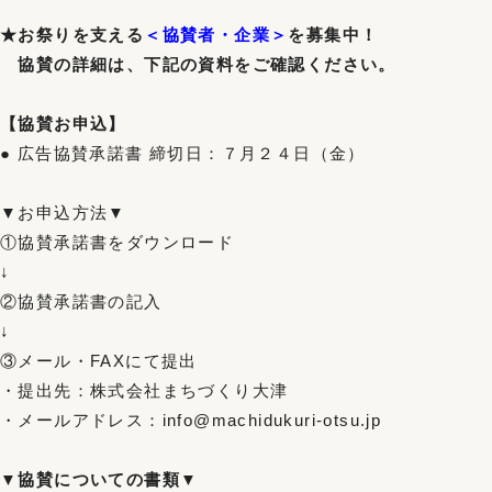
★お祭りを支える
＜協賛者・企業＞
を募集中！
協賛の詳細は、下記の資料をご確認ください。
【協賛お申込】
● 広告協賛承諾書 締切日：７月２４日（金）
▼お申込方法▼
①協賛承諾書をダウンロード
↓
②協賛承諾書の記入
↓
③メール・FAXにて提出
・提出先：株式会社まちづくり大津
・メールアドレス：info@machidukuri-otsu.jp
▼協賛についての書類▼