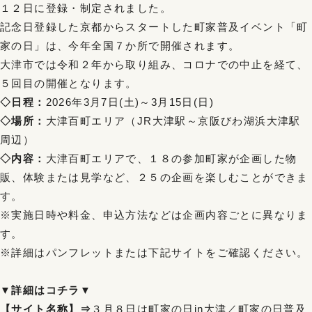
１２日に登録・制定されました。
記念日登録した京都からスタートした町家普及イベント「町
家の日」は、今年全国７か所で開催されます。
大津市では令和２年から取り組み、コロナでの中止を経て、
５回目の開催となります。
◇日程：
2026年3月7日(土)～3月15日(日)
◇場所：
大津百町エリア（JR大津駅～京阪びわ湖浜大津駅
周辺）
◇内容：
大津百町エリアで、１８の参加町家が企画した物
販、体験または見学など、２５の企画を楽しむことができま
す。
※実施日時や料金、申込方法などは企画内容ごとに異なりま
す。
※詳細はパンフレットまたは下記サイトをご確認ください。
▼詳細はコチラ▼
【サイト名称】⇒
３月８日は町家の日in大津／町家の日普及