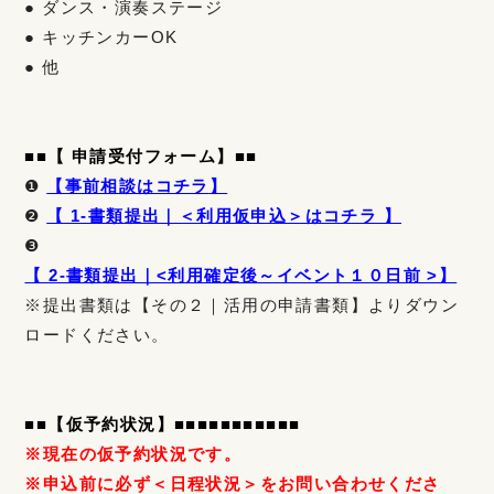
● ダンス・演奏ステージ
● キッチンカーOK
● 他
■
■
【 申請受付フォーム】
■■
❶
【事前相談はコチラ
】
❷
【 1-書類提出｜＜利用仮申込＞はコチラ 】
❸
【 2-書類提出｜<利用確定後～イベント１０日前 >】
※提出書類は【その２｜活用の申請書類】よりダウン
ロードください。
■
■
【仮予約状況】
■■■■
■■■■■■■
※現在の仮予約状況です。
※申込前に必ず＜日程状況＞をお問い合わせくださ