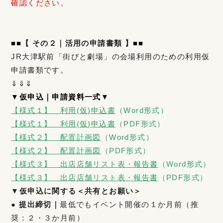
確認ください。
■
■
【 その２｜活用の申請書類 】
■■
JR大津駅前「街びと劇場」の会場利用のための利用仮
申請書類です。
⇓⇓⇓
▼仮申込｜申請資料一式▼
【様式１】 利用(仮)申込書
（Word形式）
【様式１】 利用(仮)申込書
（PDF形式）
【様式２】 配置計画図
（Word形式）
【様式２】 配置計画図
（PDF形式）
【様式３】 出店店舗リスト表・報告書
（Word形式）
【様式３】 出店店舗リスト表・報告書
（PDF形式）
▼仮申込に関する＜共有とお願い＞
● 提出締切｜
最低でもイベント開催の１か月前（推
奨：２・３か月前）