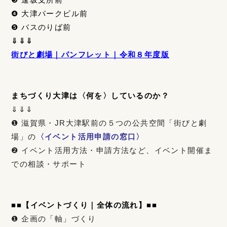
❹ 大津パークビル前
❺ バスのりば前
⇓⇓⇓
街びと劇場｜パンフレット｜令和８年度版
まちづくり大津は〈何を〉しているのか？
⇓⇓⇓
❶ 滋賀県・JR大津駅前の５つの公共空間「街びと劇
場」の
〈イベント活用申請の窓口〉
❷ イベント活用方法・申請方法など、イベント開催ま
での相談・サポート
■
■
【イベントづくり｜全体の流れ】
■■
❶ 企画の「軸」づくり